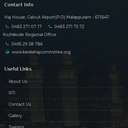
Contact Info
Haj House, Calicut Airport(P.O) Malappuram - 673647
0483 271 07 17
0483 271 75 72
Kozhikode Regional Office
0495 29 38 786
www.keralahajcommittee.org
Useful Links
About Us
RTI
Contact Us
Gallery
Training