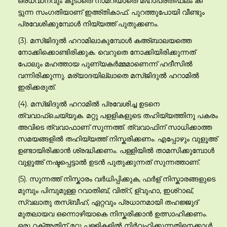
ഒരധ്വാനവും കൂടാതെ നാമറിയാതെ മഹാപ്രതിഫലം കി
ട്ടുന്ന സംഗതിയാണ് ഇഅ്തികാഫ്. പുറത്തുപോയി വീണ്ടും
പ്രവേശിക്കുമ്പോള്‍ നിയ്യത്ത് പുതുക്കണം.
(3). മസ്ജിദുല്‍ ഹറാമിലാകുമ്പോള്‍ കഅ്ബാലയത്തെ
നോക്കിക്കൊണ്ടിരിക്കുക. വെറുതെ നോക്കിയിരിക്കുന്നത്
പോലും മഹത്തായ പുണ്യകര്‍മ്മമാണെന്ന് ഹദീസില്‍
വന്നിരിക്കുന്നു. മര്യാദയില്ലാതെ മസ്ജിദുല്‍ ഹറാമില്‍
ഇരിക്കരുത്.
(4). മസ്ജിദുല്‍ ഹറാമില്‍ പ്രവേശിച്ച ഉടനെ
ത്വവാഫ്ചെയ്യുക. മറ്റു പളളികളുടെ തഹിയ്യത്തിനു പകരം
അവിടെ ത്വവാഫാണ് സുന്നത്ത്. ത്വവാഫിന് സാധിക്കാത്ത
സമയങ്ങളില്‍ തഹിയ്യത്ത് നിസ്കരിക്കണം. എപ്പോഴും വുളൂഅ്
ഉണ്ടായിരിക്കാന്‍ ശ്രദ്ധിക്കണം. പള്ളിയില്‍ താമസിക്കുമ്പോള്‍
വുളൂഅ് നഷ്ടപ്പെട്ടാല്‍ ഉടന്‍ പുതുക്കുന്നത് സുന്നത്താണ്.
(5). സുന്നത്ത് നിസ്കാരം വര്‍ധിപ്പിക്കുക, ഫര്‍ള് നിസ്കാരങ്ങളുടെ
മുമ്പും പിമ്പുമുള്ള റവാതിബ്, വിത്റ്, ള്വുഹാ, ഇശ്റാഖ്,
സ്വലാതു തസ്ബീഹ്, ഏറ്റവും പ്രധാനമായി തഹജ്ജുദ്
മുതലായവ ഒന്നൊഴിയാകെ നിസ്കരിക്കാന്‍ ഉത്സാഹിക്കണം.
ഒരു റക്അതിന് മറ്റു പള്ളികളില്‍ നിര്‍വഹിക്കുന്നതിനെക്കാള്‍