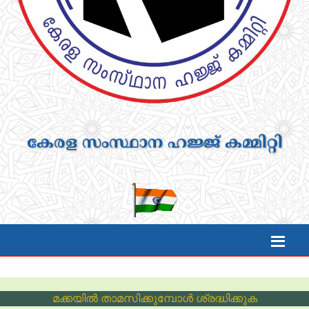
കേരള സംസ്ഥാന ഹജ്ജ് കമ്മിറ്റി
മക്കയില്‍ താമസിക്കുമ്പോള്‍ ശ്രദ്ധിക്കുക