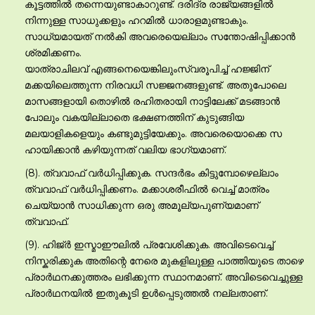
കൂട്ടത്തില്‍ തന്നെയുണ്ടാകാറുണ്ട്. ദരിദ്ര രാജ്യങ്ങളില്‍
നിന്നുള്ള സാധുക്കളും ഹറമില്‍ ധാരാളമുണ്ടാകും.
സാധ്യമായത് നല്‍കി അവരെയെല്ലാം സന്തോഷിപ്പിക്കാന്‍
ശ്രമിക്കണം.
യാത്രാചിലവ് എങ്ങനെയെങ്കിലുംസ്വരൂപിച്ച് ഹജ്ജിന്
മക്കയിലെത്തുന്ന നിരവധി സജ്ജനങ്ങളുണ്ട്. അതുപോലെ
മാസങ്ങളായി തൊഴില്‍ രഹിതരായി നാട്ടിലേക്ക് മടങ്ങാന്‍
പോലും വകയില്ലാതെ ഭക്ഷണത്തിന് കുടുങ്ങിയ
മലയാളികളെയും കണ്ടുമുട്ടിയേക്കും. അവരെയൊക്കെ സ
ഹായിക്കാന്‍ കഴിയുന്നത് വലിയ ഭാഗ്യമാണ്.
(8). ത്വവാഫ് വര്‍ധിപ്പിക്കുക. സന്ദര്‍ഭം കിട്ടുമ്പോഴെല്ലാം
ത്വവാഫ് വര്‍ധിപ്പിക്കണം. മക്കാശരീഫില്‍ വെച്ച് മാത്രം
ചെയ്യാന്‍ സാധിക്കുന്ന ഒരു അമൂല്യപുണ്യമാണ്
ത്വവാഫ്.
(9). ഹിജ്ര്‍ ഇസ്മാഈലില്‍ പ്രവേശിക്കുക. അവിടെവെച്ച്
നിസ്കരിക്കുക അതിന്റെ നേരെ മുകളിലുള്ള പാത്തിയുടെ താഴെ
പ്രാര്‍ഥനക്കുത്തരം ലഭിക്കുന്ന സ്ഥാനമാണ്. അവിടെവെച്ചുള്ള
പ്രാര്‍ഥനയില്‍ ഇതുകൂടി ഉള്‍പ്പെടുത്തല്‍ നല്ലതാണ്.