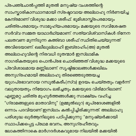
പ്രപഞ്ചോല്‍പ്പത്തി മുതല്‍ മനുഷ്യ വംശത്തിന്റെ
സാംസ്കാരികാസ്ഥാനമായി സ്രഷ്ടാവായ അല്ലാഹു നിര്‍ണയിച്ച
കേന്ദ്രമാണ് വിശുദ്ധ മക്കാ ശരീഫ്. ഭൂമിശാസ്ത്രപരമായും
ചരിത്രപരമായും സാമൂഹ്യപരമായും മക്കയുടെ സവിശേഷത
സര്‍വ്വ സമ്മത യാഥാര്‍ഥ്യമാണ്. സത്യവിശ്വാസികള്‍ ദിനേന
പലതവണ മുന്നിടുന്ന കഅ്ബാ ശരീഫ് സ്ഥിതിചെയ്യുന്നത്
അവിടെയാണ്. ഖലീലുല്ലാഹി ഇബ്രാഹിം(അ) മുതല്‍
അല്ലാഹുവിന്റെ നിരവധി ദൂതന്മാര്‍ ഇസ്ലാമിക
നാഗരികതയുടെ പൊന്‍പ്രഭ ചൊരിഞ്ഞത് വിശുദ്ധ മക്കയുടെ
പ്രവിശാലമായ മണ്ണിലാണ്. സൃഷ്ടിജാലങ്ങള്‍ക്കഖിലം
അനുഗ്രഹമായി അല്ലാഹു തിരഞ്ഞെടുത്തയച്ച
യുഗപ്രഭാവനായ റസൂല്‍കരീം(സ്വ) ഉദയം ചെയ്തതും വളര്‍ന്ന്
വലുതായതും നിയോഗം ലഭിച്ചതും മക്കയുടെ വിരിമാറിലാണ്.
എണ്ണമറ്റ ചരിത്ര മുഹൂര്‍ത്തങ്ങള്‍ക്കു സാക്ഷ്യം വഹിച്ച
“ഗ്രാമങ്ങളുടെ മാതാവിനു” (ഉമ്മുല്‍ഖുറ) ഭൂപ്രദേശങ്ങളില്‍
ഒന്നാം പദവിയാണ് ഇസ്ലാം കല്‍പ്പിച്ചിരിക്കുന്നത്. അല്ലാഹു
പരിശുദ്ധ ഖുര്‍ആനിലൂടെ പഠിപ്പിക്കുന്നു: “മനുഷ്യര്‍ക്കായി
സ്ഥാപിക്കപ്പെട്ട പ്രഥമ ഭവനം, അനുഗ്രഹീതവും
ലോകത്തിനാകെ മാര്‍ഗദര്‍ശകവുമായ നിലയില്‍ മക്കയില്‍