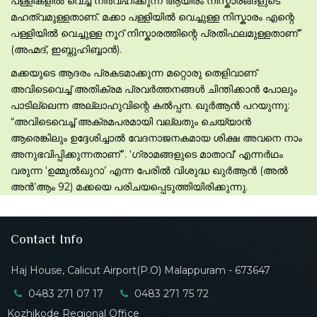
പള്ളികളില്‍ വെച്ച് നിര്‍വഹിക്കുന്ന ആയിരം നിസ്കാരങ്ങളുടെ
മഹത്വമുള്ളതാണ്. മക്കാ പള്ളിയില്‍ വെച്ചുള്ള നിസ്കാരം എന്റെ
പള്ളിയില്‍ വെച്ചുള്ള നൂറ് നിസ്കാരത്തിന്റെ പ്രതിഫലമുള്ളതാണ്”
(അഹ്മദ്, ഇബ്നുഹിബ്ബാന്‍).
മക്കയുടെ ആദരം പ്രകടമാക്കുന്ന മറ്റൊരു തെളിവാണ്
അവിടെവെച്ച് അതിക്രമ പ്രവര്‍ത്തനങ്ങള്‍ ചിന്തിക്കാന്‍ പോലും
പാടില്ലെന്ന അല്ലാഹുവിന്റെ കല്‍പ്പന. ഖുര്‍ആന്‍ പറയുന്നു:
“അവിടെവെച്ച് അക്രമപരമായി വല്ലതും ചെയ്യാന്‍
ആരെങ്കിലും ഉദ്ദേശിച്ചാല്‍ വേദനാജനകമായ ശിക്ഷ അവനെ നാം
അനുഭവിപ്പിക്കുന്നതാണ്”. ‘ഗ്രാമങ്ങളുടെ മാതാവ്’ എന്നര്‍ഥം
വരുന്ന ‘ഉമ്മുല്‍ഖുറാ’ എന്ന പേരില്‍ വിശുദ്ധ ഖുര്‍ആന്‍ (അല്‍
അന്‍’ആം 92) മക്കയെ പരിചയപ്പെടുത്തിയിരിക്കുന്നു.
Contact Info
Haj House, Calicut Airport(P.O) Malappuram - 673647
0483 271 07 17
0483 271 75 72
Kozhikode Regional Office