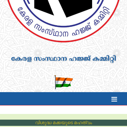
കേരള സംസ്ഥാന ഹജ്ജ് കമ്മിറ്റി
വിശുദ്ധ മക്കയുടെ മഹത്വം