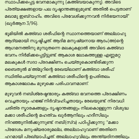
സ്ഥാപിക്കപ്പെട്ട ഭവനമാകുന്നു (കഅ്ബയാകുന്നു). അവിടെ
പ്രത്യക്ഷങ്ങളായ പല ദൃഷ്ടാന്തങ്ങളുമുണ്ട്. അതില്‍ പെട്ടതാണ്
മഖാമു ഇബ്റാഹിം. അവിടെ പ്രവേശിക്കുന്നവന്‍ നിര്‍ഭയനായി”
(ഖുര്‍ആന 3/96).
ഭൂമിയില്‍ കഅ്ബാ ശരീഫിന്റെ സ്ഥാനത്തെയാണ് അല്ലാഹു
ആദ്യമായി സൃഷ്ടിച്ചത്. ആദിമ മനുഷ്യനായ ആദം(അ)ന്റെ
ആഗമനത്തിനു മുമ്പുതന്നെ മലകുകളാല്‍ അവിടെ കഅ്ബാ
ഭവനം നിര്‍മിക്കപ്പെട്ടിട്ടുണ്ട്. ആകാശ ലോകത്തുള്ള എണ്ണമറ്റ
മലകുകള്‍ സദാ പ്രദക്ഷിണം ചെയ്തുകൊണ്ടിരിക്കുന്ന
ബൈതുല്‍ മ’അ്മൂറിന്റെ രേഖയിലാണ് കഅ്ബാ ശരീഫ്
സ്ഥിതിചെയ്യുന്നത്. കഅ്ബാ ശരീഫിന്റെ ഉപരിതലം
ആകാശലോകം മുഴുക്കെ പരിപാവനമാണ്.
മുഴുവന്‍ നബിശ്രേഷ്ഠന്മാരും കഅ്ബാ ഭവനത്തെ പ്രദക്ഷിണം
വെച്ചതായും ഹജ്ജ് നിര്‍വ്വഹിച്ചതായും രേഖയുണ്ട്. നിരവധി
ചരിത്ര സ്മാരകങ്ങളും ദൃഷ്ടാന്തങ്ങളും നിലകൊള്ളുന്ന വിശുദ്ധ
മക്കാ ശരീഫിന്റെ മഹത്വം ഖുര്‍ആനിലും ഹദീസിലും
നിറഞ്ഞുനില്‍ക്കുന്നുണ്ട്. നബി(സ്വ) പഠിപ്പിക്കുന്നു: “മക്കാ
പ്രദേശം മനുഷ്യരാരുമല്ല, അല്ലാഹുവാണ് അതിനെ
ഹറമായി പ്രഖ്യാപിച്ചത്. അല്ലാഹുവിലും അന്ത്യദിനത്തിലും