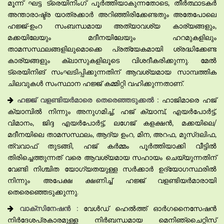
മൂന്ന് ഘട്ട ട്രെയിനിംഗ് പൂർത്തിയാകുന്നതോടെ, തീർത്ഥാടകർ
അന്താരാഷ്ട്ര യാത്രക്കാർ അറിഞ്ഞിരിക്കേണ്ടതും അതേപോലെ
ഹജ്ജ്-ഉംറ സംബന്ധമായ അത്യാവശ്യ കാര്യങ്ങളും,
മക്കയിലേയും മദീനയിലേയും ഹറമുകളിലും
താമസസ്ഥലങ്ങളിലുമൊക്കെ പ്രത്യേകമായി ശ്രദ്ധിക്കേണ്ട
കാര്യങ്ങളും ക്ലാസുകളിലൂടെ വിശദീകരിക്കുന്നു. മേൽ
ട്രെയിനിങ് സംഘടിപ്പിക്കുന്നതിന് ആവശ്യമായ സാമ്പത്തിക
ചിലവുകൾ സംസ്ഥാന ഹജ്ജ് കമ്മിറ്റി വഹിക്കുന്നതാണ്.
ഹജ്ജ് വളണ്ടിയർമാരെ തെരെഞ്ഞടുക്കൽ :
ഹാജിമാരെ ഹജ്
ക്യാമ്പിൽ നിന്നും അനുഗമിച്ച്, ഹജ് ക്യാമ്പ്, എയർപോർട്ട്,
വിമാനം, ജിദ്ദ എയർപോർട്ട്, ലഗേജ് കളക്ഷൻ, മക്കയിലെ/
മദീനയിലെ താമസസ്ഥലം, ആദ്യ ഉംറ, മിന, അറഫ, മുസ്‌ദലിഫ,
ത്വവാഫ് തുടങ്ങി, ഹജ് കർമ്മം പൂർത്തിയാക്കി വീട്ടിൽ
തിരിച്ചെത്തുന്നത് വരെ ആവശ്യമായ സഹായം ചെയ്യുന്നതിന്
വേണ്ടി നിശ്ചിത യോഗ്യതയുള്ള സര്‍ക്കാർ ഉദ്യോഗസ്ഥരിൽ
നിന്നും അപേക്ഷ ക്ഷണിച്ച് ഹജ്ജ് വളണ്ടിയർമാരായി
തെരെഞ്ഞെടുക്കുന്നു.
വാക്സിനേഷൻ :
വേൾഡ് ഹെൽത്ത് ഓർഗനൈസേഷൻ
നിർദേശപ്രകാരമുള്ള നിർബന്ധമായ മെനിഞ്ചൈറ്റിസ്