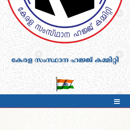
കേരള സംസ്ഥാന ഹജ്ജ് കമ്മിറ്റി