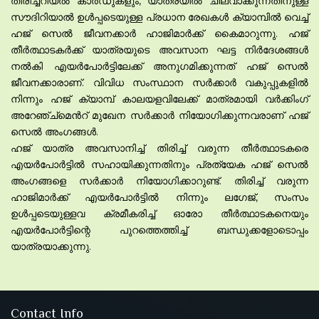
തിരിച്ചറിയൽ കാർഡുകളും, യാത്രയിൽ ചിലവാക്കുന്നതിനുള്ള
സൗദിറിയാൽ ഉൾപ്പടെയുള്ള പ്രധാന രേഖകൾ ക്യാമ്പിൽ വെച്ച്
ഹജ് സെൽ ജീവനക്കാർ ഹാജിമാർക്ക് കൈമാറുന്നു. ഹജ്
തീർത്ഥാടകർക്ക് യാത്രയുടെ അവസാന ഘട്ട നിർദേശങ്ങൾ
നൽകി എയർപോർട്ടിലേക്ക് അനുഗമിക്കുന്നത് ഹജ് സെൽ
ജീവനക്കാരാണ്. വിവിധ സംസ്ഥാന സർക്കാർ വകുപ്പുകളിൽ
നിന്നും ഹജ് ക്യാമ്പ് കാലയളവിലേക്ക് മാത്രമായി വർക്കിംഗ്
അറേഞ്ച്മെൻറ് മുഖേന സർക്കാർ നിയോഗിക്കുന്നവരാണ് ഹജ്
സെൽ അംഗങ്ങൾ.
ഹജ് യാത്ര അവസാനിച്ച് തിരിച്ച് വരുന്ന തീർത്ഥാടകരെ
എയർപോർട്ടിൽ സഹായിക്കുന്നതിനും പ്രത്യേക ഹജ് സെൽ
അംഗങ്ങളെ സർക്കാർ നിയോഗിക്കാറുണ്ട്. തിരിച്ച് വരുന്ന
ഹാജിമാർക്ക് എയർപോർട്ടിൽ നിന്നും ലഗേജ്, സംസം
ഉൾപ്പടെയുള്ളവ ക്രമീകരിച്ച് ഓരോ തീർത്ഥാടകനെയും
എയർപോർട്ടിന്റെ പുറത്തെത്തിച്ച് ബന്ധുക്കളോടൊപ്പം
യാത്രയാക്കുന്നു.
Contact Info