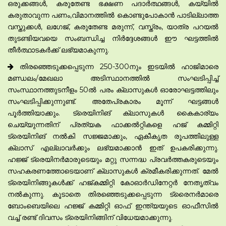
ഒരുക്കങ്ങൾ, കരുതേണ്ട ഭക്ഷണ പദാർത്ഥങ്ങൾ, കയ്യിൽ
കരുതാവുന്ന പണം,വിമാനത്തിൽ കൊണ്ടുപോകാൻ പാടില്ലാത്ത
വസ്തുക്കൾ, ലഗേജ്, കരുതേണ്ട മരുന്ന്, വസ്ത്രം, യാത്ര പറയൽ
തുടണ്ടിയവയെ സംബന്ധിച്ച നിർദ്ദേശങ്ങൾ ഈ ഘട്ടത്തിൽ
തീർത്ഥാടകർക്ക് ലഭ്യമാകുന്നു.
തിരഞ്ഞെടുക്കപ്പെടുന്ന 250-300നും ഇടയിൽ ഹാജിമാരെ
മണ്ഡലം/മേഖലാ അടിസ്ഥാനത്തിൽ സംഘടിപ്പിച്ച്
സംസ്ഥാനത്തുടനീളം 50ൽ പരം ക്ലാസുകൾ ഓരോഘട്ടത്തിലും
സംഘടിപ്പിക്കുന്നുണ്ട്. അതേപ്രകാരം മൂന്ന് ഘട്ടങ്ങൾ
പൂർത്തിയാക്കും. ട്രെയിനിങ് ക്ലാസുകൾ കൈകാര്യം
ചെയ്യുന്നതിന് പ്രത്യക ഫാക്കൽറ്റികളെ ഹജ് കമ്മിറ്റി
ട്രെയിനിങ് നൽകി സജ്ജമാക്കും, ഏകീകൃത രൂപത്തിലുള്ള
ക്ലാസ് എല്ലാവർക്കും ലഭ്യമാക്കാൻ ഇത് ഉപകരിക്കുന്നു.
ഹജ്ജ് ട്രെയിനർമാരുടെയും മറ്റു സന്നദ്ധ പ്രവർത്തകരുടെയും
സഹകരണത്തോടെയാണ് ക്ലാസുകൾ ക്രമീകരിക്കുന്നത്. മേൽ
ട്രെയിനിങ്ങുകൾക്ക് ഹജ്കമ്മിറ്റി കോഓർഡിനേറ്റർ നേതൃത്വം
നൽകുന്നു. കൂടാതെ തിരഞ്ഞെടുക്കപ്പെടുന്ന ട്രൈനർമാരെ
ബോംബെയിലെ ഹജ്ജ് കമ്മിറ്റി ഓഫ് ഇന്ത്യയുടെ ഓഫീസിൽ
വച്ച് രണ്ട് ദിവസം ട്രെയിനിങ്ങിന് വിധേയമാക്കുന്നു.