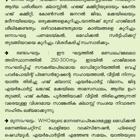
ആദ്യ പരിശീലന ക്ലാസ്സിൽ, ഹജ്ജ് കമ്മിറ്റിയുടെയും കേന്ദ്ര
ഹജ് കമ്മിറ്റി, കോൺസൽ ജനറൽ ജിദ്ധ, മക്കയിലെയും
മദീനയിലെയും ഒരുക്കങ്ങളെകുറിച്ചും,യാത്രക്ക് മുമ്പ് ഹാജിമാർ
ശീലിക്കേണ്ടതും ഒഴിവാക്കേണ്ടതുമായ കാര്യങ്ങളെ കുറിച്ചും
ഒന്നാംഘട്ട പണമടയ്കൽ, മെഡിക്കൽ സർട്ടിഫിക്കറ്റ്
തുടങ്ങിയവയെ കുറിച്ചും വിശദീകരിച്ച് സംസാരിക്കും.
രണ്ടാംഘട്ടം
: ഈ ഘട്ടത്തിൽ മണ്ഡലം/മേഖലാ
അടിസ്ഥാനത്തിൽ 250-300നും ഇടയിൽ ഹാജിമാരെ
സംഘടിപ്പിച്ച് സൗകര്യപ്രഥമായ ഓഡിറ്റോറിയത്തിൽ വെച്ച്
പവർപോയിന്റ് പ്രസേൻറ്റേഷന്റെ സഹായത്താൽ, വീട്ടിൽ നിന്നും
യാത്ര തിരിച്ചു ഹജ് ക്യാമ്പ്, എയർപോർട്ട്, വിമാനം, ജിദ്ദ
എയർപോർട്ട്, ലഗേജ്, മക്കയിലെ താമസസ്ഥലം, ആദ്യ ഉംറ
തുടങ്ങി, ഹജ് കർമ്മം പൂർത്തിയാക്കി വീട്ടിൽ തിരിച്ചെത്തുന്നത്
വരെയുള്ള വിശദമായ സാങ്കേതിക ക്ലാസ്സ് സംശയ നിവാരണ
സഹിതം ലഭ്യമാക്കുന്നു.
മൂന്നാംഘട്ടം
: WHOയുടെ മാനദണ്ഡപ്രകാരമുള്ള മെഡിക്കൽ
മെനഞ്ചൈറ്റിസ്, പോളിയോ വാക്സിനേഷൻ, ഫ്ലൈറ്റ്
ഷെഡ്യൂൾ, എയർപോർട്ടിൽ എത്തേണ്ട സമയം, യാത്രയുടെ