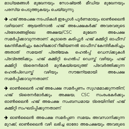
മാധ്യമങ്ങൾ മുഖേനയും സോഷ്യൽ മീഡിയ മുഖേനയും
പരസ്യ പെടുത്തുകയും ചെയ്യുന്നു.
ഹജ് അപേക്ഷ നടപടികൾ ഇപ്പോൾ പൂർണമായും ഓൺലൈൻ
വഴിയാണ്. ആയതിനാൽ ഹജ് അപേക്ഷകർക്ക് അവരവരുടെ
പ്രദേശങ്ങളിലെ അക്ഷയ/CSC മുഖേന അപേക്ഷ
സമർപ്പിക്കാവുന്നതാണ്. കൂടാതെ കരിപ്പൂർ ഹജ് കമ്മിറ്റി ഓഫീസ്
കേന്ദ്രീകരിച്ചും കോഴിക്കോട് റീജിയണൽ ഓഫീസ് കേന്ദ്രീകരിച്ചും
അതാത് സമയത് പ്രത്യേക ഹെൽപ്പ് ഡെസ്‌ക്കുകൾ
പ്രവ്രത്തിക്കും. ഹജ് കമ്മിറ്റി ഹെൽപ് ഡെസ്ക് വഴിയും ഹജ്
കമ്മിറ്റി ട്രൈനർമാർ മുൻകയ്യെടുത്ത് പ്രവർത്തിക്കുന്ന
ഹെൽപ്ഡെസ്ക് വഴിയും സൗജന്യമായി അപേക്ഷ
സമർപ്പിക്കാവുന്നതാണ്.
ഓൺലൈൻ ഹജ് അപേക്ഷ സമർപ്പണം സുഗമമാക്കുന്നതിന്,
ഹജ് ട്രൈനർമാർക്കും അക്ഷയ, CSC സംരംഭകർക്കും
ഓൺലൈൻ ഹജ് അപേക്ഷ സംബന്ധമായ ട്രെയിനിങ് ഹജ്
കമ്മിറ്റി സംഘടിപ്പിക്കുന്നതാണ്.
ഓൺലൈൻ അപേക്ഷ സമർപ്പണ സമയം അവസാനിക്കുന്ന
മുറക്ക്, ഓൺലൈൻ വഴി ലഭിച്ച ഓരോ അപേക്ഷയും അവരുടെ