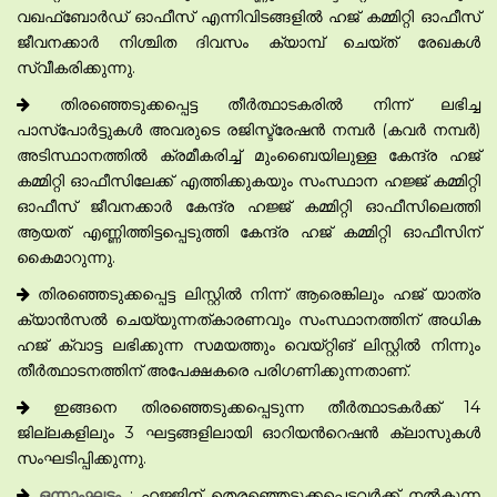
വഖഫ്ബോർഡ് ഓഫീസ് എന്നിവിടങ്ങളിൽ ഹജ് കമ്മിറ്റി ഓഫീസ്
ജീവനക്കാർ നിശ്ചിത ദിവസം ക്യാമ്പ് ചെയ്ത് രേഖകൾ
സ്വീകരിക്കുന്നു.
തിരഞ്ഞെടുക്കപ്പെട്ട തീർത്ഥാടകരിൽ നിന്ന് ലഭിച്ച
പാസ്പോർട്ടുകൾ അവരുടെ രജിസ്ട്രേഷൻ നമ്പർ (കവർ നമ്പർ)
അടിസ്ഥാനത്തിൽ ക്രമീകരിച്ച് മുംബൈയിലുള്ള കേന്ദ്ര ഹജ്
കമ്മിറ്റി ഓഫീസിലേക്ക് എത്തിക്കുകയും സംസ്ഥാന ഹജ്ജ് കമ്മിറ്റി
ഓഫീസ് ജീവനക്കാർ കേന്ദ്ര ഹജ്ജ് കമ്മിറ്റി ഓഫീസിലെത്തി
ആയത് എണ്ണിത്തിട്ടപ്പെടുത്തി കേന്ദ്ര ഹജ് കമ്മിറ്റി ഓഫീസിന്
കൈമാറുന്നു.
തിരഞ്ഞെടുക്കപ്പെട്ട ലിസ്റ്റിൽ നിന്ന് ആരെങ്കിലും ഹജ് യാത്ര
ക്യാൻസൽ ചെയ്യുന്നത്കാരണവും സംസ്ഥാനത്തിന് അധിക
ഹജ് ക്വാട്ട ലഭിക്കുന്ന സമയത്തും വെയ്റ്റിങ് ലിസ്റ്റിൽ നിന്നും
തീർത്ഥാടനത്തിന് അപേക്ഷകരെ പരിഗണിക്കുന്നതാണ്.
ഇങ്ങനെ തിരഞ്ഞെടുക്കപ്പെടുന്ന തീർത്ഥാടകർക്ക് 14
ജില്ലകളിലും 3 ഘട്ടങ്ങളിലായി ഓറിയൻറെഷൻ ക്ലാസുകൾ
സംഘടിപ്പിക്കുന്നു.
ഒന്നാംഘട്ടം
: ഹജ്ജിന് തെരഞ്ഞെടുക്കപ്പെട്ടവർക്ക് നൽകുന്ന