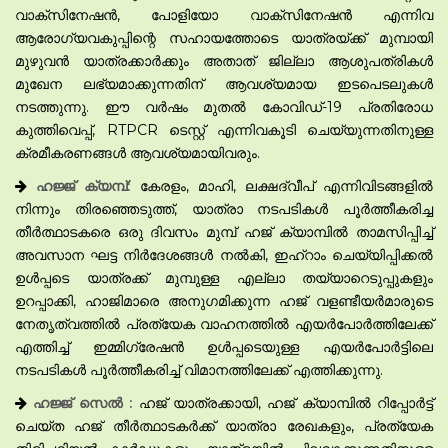
വാക്സിനേഷൻ, പോളിയോ വാക്സിനേഷൻ എന്നിവ
ആരോഗ്യവകുപ്പിന്റെ സഹായത്തോടെ യാത്രയ്ക്ക് മുമ്പായി
മുഴുവൻ യാത്രക്കാർക്കും അതാത് ജില്ലാ ആശുപത്രികൾ
മുഖേന ലഭ്യമാക്കുന്നതിന് ആവശ്യമായ ഇടപെടലുകൾ
നടത്തുന്നു. ഈ വർഷം മുതൽ കോവിഡ്-19 പ്രതിരോധ
കുത്തിവെപ്പ്, RTPCR ടെസ്റ്റ് എന്നിവകൂടി ചെയ്യുന്നതിനുള്ള
ക്രമീകരണങ്ങൾ ആവശ്യമായിവരും.
ഹജ്ജ് ക്യമ്പ്:
കേരളം, മാഹി, ലക്ഷദ്വീപ് എന്നിവിടങ്ങളിൽ
നിന്നും തിരഞ്ഞെടുത്ത്, യാത്രാ നടപടികൾ പൂർത്തീകരിച്ച
തീർത്ഥാടകരെ ഒരു ദിവസം മുമ്പ് ഹജ് ക്യാമ്പിൽ താമസിപ്പിച്ച്
അവസാന ഘട്ട നിർദേശങ്ങൾ നൽകി, ഇഹ്‌റാം ചെയ്യിപ്പിക്കൽ
ഉൾപ്പടെ യാത്രക്ക് മുമ്പുള്ള എല്ലാ തയ്യാറെടുപ്പുകളും
ഉറപ്പാക്കി, ഹാജിമാരെ അനുഗമിക്കുന്ന ഹജ് വളണ്ടീയർമാരുടെ
നേതൃത്വത്തിൽ പ്രത്യേക വാഹനത്തിൽ എയർപോർത്തിലേക്ക്
എത്തിച്ച് ഇമ്മിഗ്രേഷൻ ഉൾപ്പടെയുള്ള എയർപോർട്ടിലെ
നടപടികൾ പൂർത്തീകരിച്ച് വിമാനത്തിലേക്ക് എത്തിക്കുന്നു.
ഹജ്ജ് സെൽ :
ഹജ് യാത്രക്കായി, ഹജ് ക്യാമ്പിൽ റിപ്പോർട്ട്
ചെയ്ത ഹജ് തീർത്ഥാടകർക്ക് യാത്രാ രേഖകളും, പ്രത്യേക