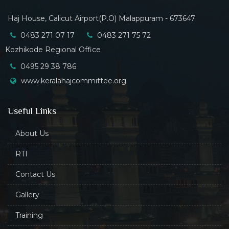
Haj House, Calicut Airport(P.O) Malappuram - 673647
0483 271 07 17
0483 271 75 72
Kozhikode Regional Office
0495 29 38 786
www.keralahajcommittee.org
Useful Links
About Us
RTI
Contact Us
Gallery
Training